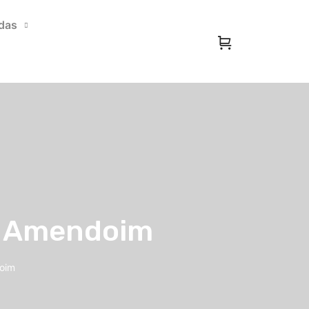
das
e Amendoim
oim