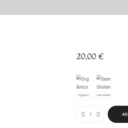
20,00
€
Orgânico
Sem Glúten
AD