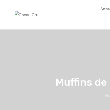
Sobr
Muffins d
Iní