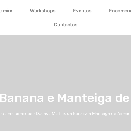
e mim
Workshops
Eventos
Encomen
Contactos
e Banana e Manteiga d
cio
Encomendas
Doces
Muffins de Banana e Manteiga de Amend
/
/
/