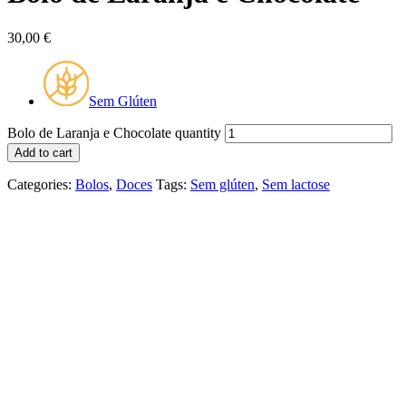
30,00
€
Sem Glúten
Bolo de Laranja e Chocolate quantity
Add to cart
Categories:
Bolos
,
Doces
Tags:
Sem glúten
,
Sem lactose