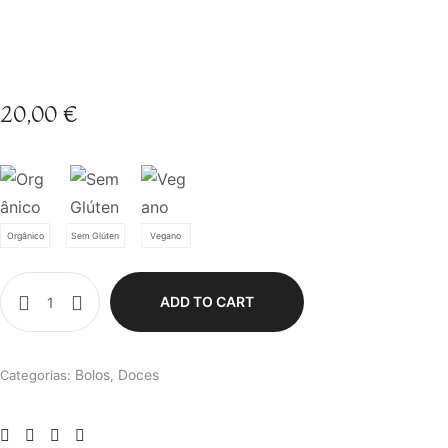
20,00
€
Orgânico
Sem Glúten
Vegano
ADD TO CART
Bolos
Doces
Categorias:
,